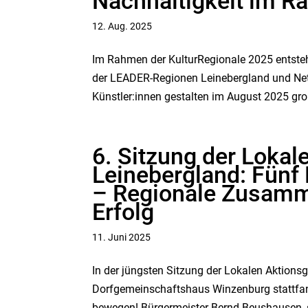
Nachhaltigkeit im R
12. Aug. 2025
Im Rahmen der KulturRegionale 2025 entsteh
der LEADER-Regionen Leinebergland und Nette
Künstler:innen gestalten im August 2025 gro
6. Sitzung der Loka
Leinebergland: Fünf
– Regionale Zusamm
Erfolg
11. Juni 2025
In der jüngsten Sitzung der Lokalen Aktions
Dorfgemeinschaftshaus Winzenburg stattfand
bewegen! Bürgermeister Bernd Beushausen, st