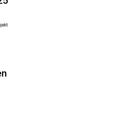
25
jekt
en