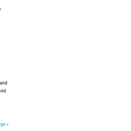
e
land
and
äge »