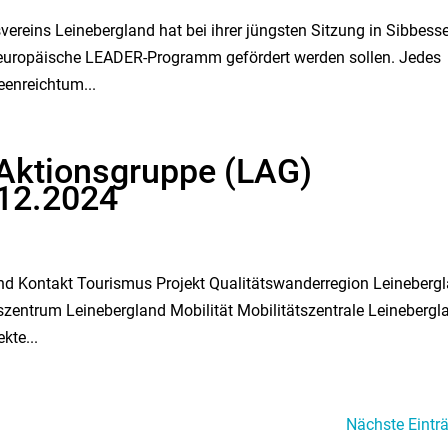
ereins Leinebergland hat bei ihrer jüngsten Sitzung in Sibbess
s europäische LEADER-Programm gefördert werden sollen. Jedes
eenreichtum...
 Aktionsgruppe (LAG)
.12.2024
und Kontakt Tourismus Projekt Qualitätswanderregion Leineberg
entrum Leinebergland Mobilität Mobilitätszentrale Leinebergl
kte...
Nächste Eintr