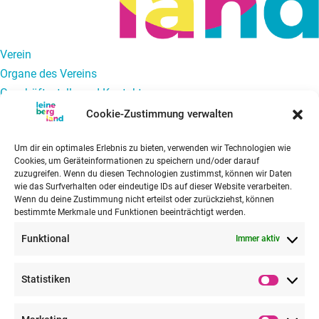
Verein
Organe des Vereins
Geschäftsstelle und Kontakt
Newsletter
Cookie-Zustimmung verwalten
Tourismus
Um dir ein optimales Erlebnis zu bieten, verwenden wir Technologien wie
Projekt Qualitätswanderregion Leinebergland
Cookies, um Geräteinformationen zu speichern und/oder darauf
Hausarztversorgung
zuzugreifen. Wenn du diesen Technologien zustimmst, können wir Daten
wie das Surfverhalten oder eindeutige IDs auf dieser Website verarbeiten.
Regionales Versorgungszentrum Leinebergland
Wenn du deine Zustimmung nicht erteilst oder zurückziehst, können
Mobilität
bestimmte Merkmale und Funktionen beeinträchtigt werden.
Regionales Mobilitätskonzept
Funktional
Immer aktiv
Mobilitätsprojekte
Carsharing für die Region
Statistiken
Hilde Lastenradverleih
Statisti
Öffentlichkeitsarbeit Mobilität