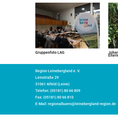
Gruppenfoto LAG
Johan
Elter
Region Leinebergland e. V.
Leinstraße 29
31061 Alfeld (Leine)
Telefon: (05181) 80 66 809
Fax: (05181) 80 66 810
E-Mail: regionalbuero@leinebergland-region.de