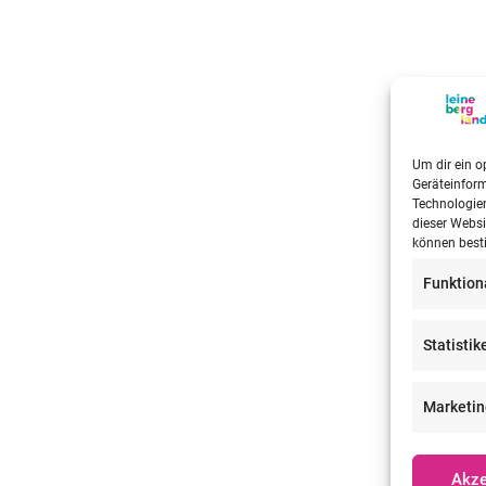
Um dir ein o
Geräteinfor
Technologien
dieser Websi
können best
Funktion
Statistik
Marketin
Akze