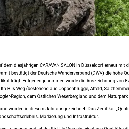
auf dem diesjährigen CARAVAN SALON in Düsseldorf erneut mit d
amit bestätigt der Deutsche Wanderverband (DWV) die hohe Qua
rädikat trägt. Entgegengenommen wurde die Auszeichnung von Eva
is Ith-Hils-Weg (bestehend aus Coppenbrügge, Alfeld, Salzhemme
Vogler-Region, dem Östlichen Weserbergland und dem Naturpark
d wurden in diesem Jahr ausgezeichnet. Das Zertifikat „Quali
ndschaftserlebnis, Markierung und Infrastruktur.
es Leinebergland ist der Ith-Hils-Weg ein wichtiges Qualitätskri