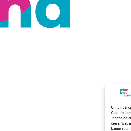
Um dir ein o
Geräteinfor
Technologien
dieser Websi
können best