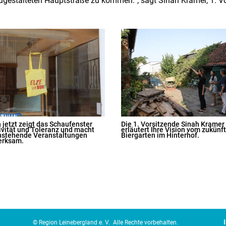
eugestalteten Hauptstraße zu kommen.
“,
sagt Sinah Kramer, 1. Vo
 jetzt zeigt das Schaufenster
Die 1. Vorsitzende Sinah Kramer
ivität und Toleranz und macht
erläutert Ihre Vision vom zukünf
nstehende Veranstaltungen
Biergarten im Hinterhof.
erksam.
© Region Leinebergland e. V.
Alle Rechte vorbehalten.