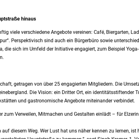
uptstraße hinaus
ftig viele verschiedene Angebote vereinen: Café, Biergarten, L
pur“. Perspektivisch sind auch ein Bürgerbüro sowie
unterschie
ana, die sich im Umfeld der Initiative engagiert, zum Beispiel Yog
m.
rschaft, getragen von über 25 engagierten Mitgliedern. Die Umset
bergland. Die Vision: ein Dritter Ort, ein identitätsstiftender Tr
rkstätten und gastronomische Angebote miteinander verbindet.
 der zum Verweilen, Mitmachen und Gestalten
einlädt
–
für Elzeri
ein auf diesem Weg. Wer Lust hat uns näher kennen zu lernen, is