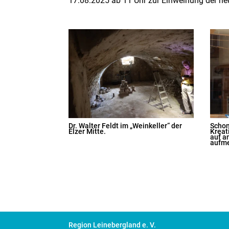
17.08.2025 ab 11 Uhr zur Einweihung der n
Dr. Walter Feldt im „Weinkeller“ der
Schon
Elzer Mitte.
Kreat
auf a
aufm
Region Leinebergland e. V.