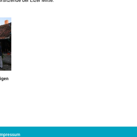
rsitzende der Elzer Mitte.
tigen
Impressum