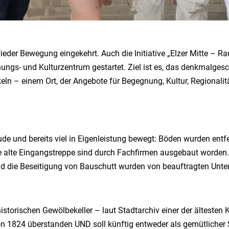
wieder Bewegung eingekehrt. Auch die Initiative
„
Elzer Mitte
– Ra
nungs- und Kulturzentrum gestartet. Ziel ist es, das denkmalge
keln
–
einem Ort, der Angebote für Begegnung, Kultur, Regional
ude und bereits viel in Eigenleistung bewegt: Böden wurden ent
 alte Eingangstreppe sind durch Fachfirmen ausgebaut worden.
und die Beseitigung von Bauschutt wurden von beauftragten U
historischen Gewölbekeller
–
laut Stadtarchiv einer der ältesten 
von 1824 überstanden UND soll künftig entweder als gemütlicher