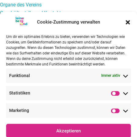
Organe des Vereins
Geschäftsstelle und Kontakt
Newsletter
Cookie-Zustimmung verwalten
Tourismus
Um dir ein optimales Erlebnis zu bieten, verwenden wir Technologien wie
Projekt Qualitätswanderregion Leinebergland
Cookies, um Geräteinformationen zu speichern und/oder darauf
Hausarztversorgung
zuzugreifen. Wenn du diesen Technologien zustimmst, können wir Daten
wie das Surfverhalten oder eindeutige IDs auf dieser Website verarbeiten.
Regionales Versorgungszentrum Leinebergland
Wenn du deine Zustimmung nicht erteilst oder zurückziehst, können
Mobilität
bestimmte Merkmale und Funktionen beeinträchtigt werden.
Regionales Mobilitätskonzept
Funktional
Immer aktiv
Mobilitätsprojekte
Carsharing für die Region
Statistiken
Hilde Lastenradverleih
Statisti
Öffentlichkeitsarbeit Mobilität
Marketing
LEADER
Marketi
Handlungsfelder
Förderbedingungen
Akzeptieren
Lokale Aktionsgruppe