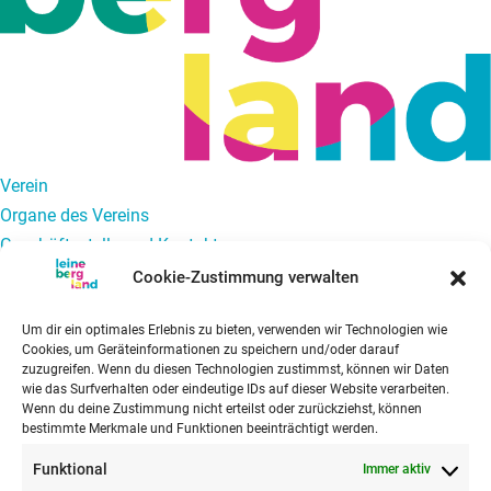
Verein
Organe des Vereins
Geschäftsstelle und Kontakt
Newsletter
Cookie-Zustimmung verwalten
Tourismus
Um dir ein optimales Erlebnis zu bieten, verwenden wir Technologien wie
Projekt Qualitätswanderregion Leinebergland
Cookies, um Geräteinformationen zu speichern und/oder darauf
Hausarztversorgung
zuzugreifen. Wenn du diesen Technologien zustimmst, können wir Daten
wie das Surfverhalten oder eindeutige IDs auf dieser Website verarbeiten.
Regionales Versorgungszentrum Leinebergland
Wenn du deine Zustimmung nicht erteilst oder zurückziehst, können
Mobilität
bestimmte Merkmale und Funktionen beeinträchtigt werden.
Regionales Mobilitätskonzept
Funktional
Immer aktiv
Mobilitätsprojekte